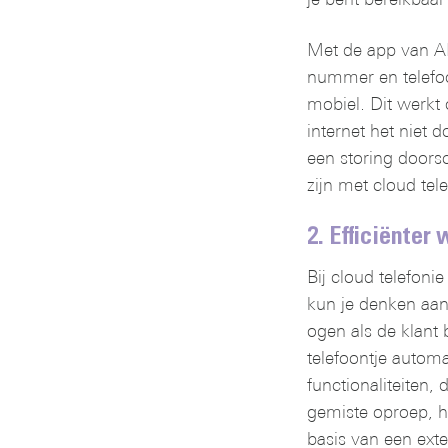
Met de app van ANN
nummer en telefoo
mobiel. Dit werkt o
internet het niet do
een storing doorsc
zijn met cloud tel
2. Efficiënter 
Bij cloud telefoni
kun je denken aan e
ogen als de klant b
telefoontje automa
functionaliteiten, 
gemiste oproep, he
basis van een exte