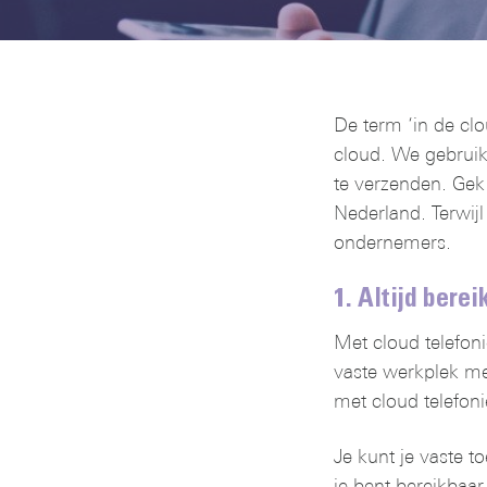
De term ‘in de clo
cloud. We gebruike
te verzenden. Gek g
Nederland. Terwijl
ondernemers.
1. Altijd berei
Met cloud telefonie
vaste werkplek met 
met cloud telefonie 
Je kunt je vaste t
je bent bereikbaar 