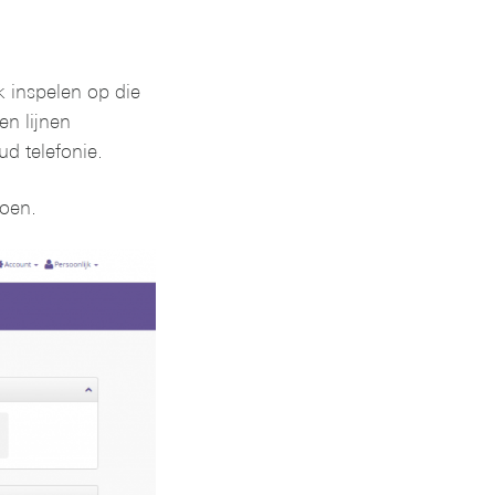
 inspelen op die
n lijnen
d telefonie.
oen.