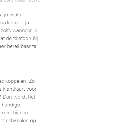
je vaste
rden met je
zelfs wanneer je
t de telefoon bij
r bereikbaar te
es koppelen. Zo
 klantkaart voor
? Dan wordt het
 handige
mail bij een
et schakelen op