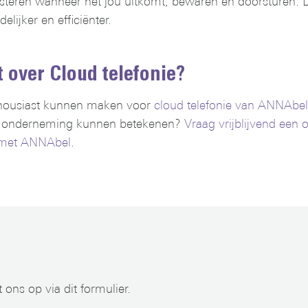
uisteren wanneer het jou uitkomt, bewaren en doorsturen. 
lijker en efficiënter.
 over Cloud telefonie?
housiast kunnen maken voor
cloud telefonie van ANNAbel
 onderneming kunnen betekenen?
Vraag vrijblijvend een of
met ANNAbel
.
ns op via dit formulier.