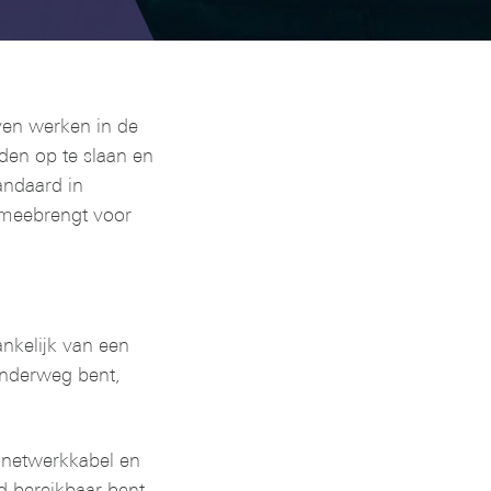
en werken in de
en op te slaan en
ndaard in
 meebrengt voor
nkelijk van een
onderweg bent,
 netwerkkabel en
d bereikbaar bent.