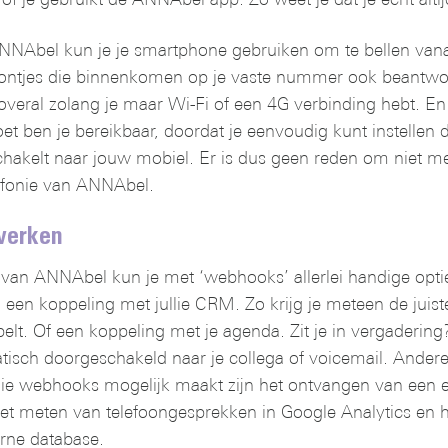
Abel kun je je smartphone gebruiken om te bellen vanaf 
ntjes die binnenkomen op je vaste nummer ook beantwoo
veral zolang je maar Wi-Fi of een 4G verbinding hebt. En 
et ben je bereikbaar, doordat je eenvoudig kunt instellen da
hakelt naar jouw mobiel. Er is dus geen reden om niet mee
efonie van ANNAbel.
werken
e van ANNAbel kun je met ‘webhooks’ allerlei handige opti
en koppeling met jullie CRM. Zo krijg je meteen de juiste
elt. Of een koppeling met je agenda. Zit je in vergadering
tisch doorgeschakeld naar je collega of voicemail. Andere
die webhooks mogelijk maakt zijn het ontvangen van een e-
t meten van telefoongesprekken in Google Analytics en h
rne database.