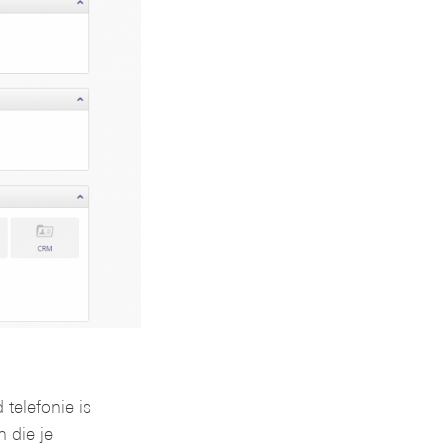
elefonie is
die je