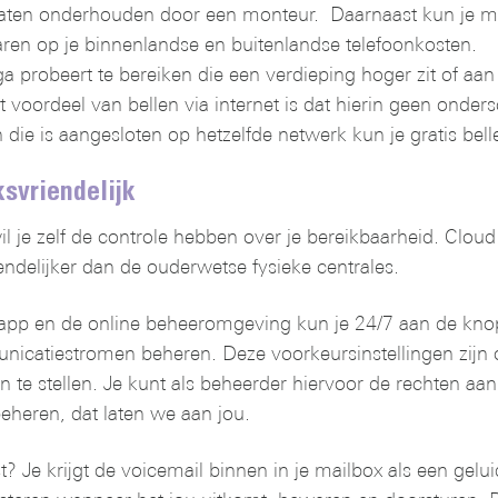
ten onderhouden door een monteur. Daarnaast kun je met
en op je binnenlandse en buitenlandse telefoonkosten.
a probeert te bereiken die een verdieping hoger zit of aan
voordeel van bellen via internet is dat hierin geen onders
ie is aangesloten op hetzelfde netwerk kun je gratis belle
svriendelijk
je zelf de controle hebben over je bereikbaarheid. Cloud te
ndelijker dan de ouderwetse fysieke centrales.
p en de online beheeromgeving kun je 24/7 aan de knop
icatiestromen beheren. Deze voorkeursinstellingen zijn 
 te stellen. Je kunt als beheerder hiervoor de rechten aan j
eheren, dat laten we aan jou.
 Je krijgt de voicemail binnen in je mailbox als een gelui