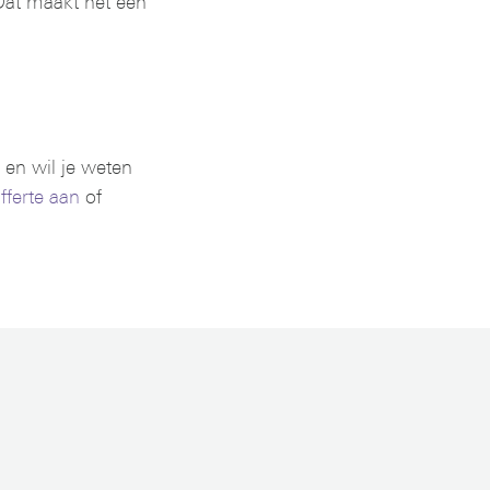
Dat maakt het een
en wil je weten
ferte aan
of