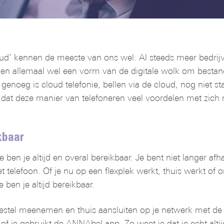
kan zelfs veel kosten besparen. Wil je hier meer over
weten? Download gratis en vrijblijvend onze
whitepaper: De voordelen en mogelijkheden van
VoIP.
ud’ kennen de meeste van ons wel. Al steeds meer bedrijv
JA, IK WIL EEN GRATIS
n allemaal wel een vorm van de digitale wolk om bestand
WHITEPAPER
enoeg is cloud telefonie, bellen via de cloud, nog niet sta
 dat deze manier van telefoneren veel voordelen met zich
kbaar
 ben je altijd en overal bereikbaar. Je bent niet langer afha
telefoon. Of je nu op een flexplek werkt, thuis werkt of 
ben je altijd bereikbaar.
oestel meenemen en thuis aansluiten op je netwerk met de
of je gebruikt de ANNAbel app. Zo weet je dat je echt altij