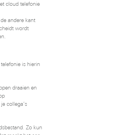
 cloud telefonie
 de andere kant
cheidt wordt
n.
lefonie is hierin
pen draaien en
op
e collega’s
dsbestand. Zo kun