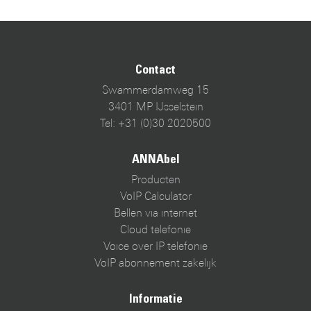
Contact
Swammerdamweg 15
3401 MP IJsselstein
Tel: +31 (0)30 2020500
ANNAbel
Producten
VoIP Calculator
Bellen via internet
Cloud telefonie
Voice over IP telefonie
VoIP abonnement zakelijk
Informatie