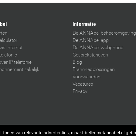
bel
Informatie
cten
De ANNAbel beheeromgeving
alculator
De ANNAbel app
via internet
De ANNAbel webphone
telefonie
Gesprekstarieven
ver IP telefonie
Blog
bonnement zakelijk
Brancheoplossingen
Voorwaarden
Vacatures
Privacy
et tonen van relevante advertenties, maakt bellenmetannabel.nl gebru