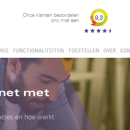
Onze klanten beoordelen
9,3
ons met een
ICE
FUNCTIONALITEITEN
TOESTELLEN
OVER
CO
rnet met
recies en hoe werkt