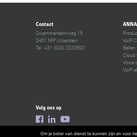
Contact
ANNA
Swammerdamweg 15
Produ
3401 MP IJsselstein
VoIP C
Tel: +31 (0)30 2020500
Bellen 
Cloud 
Voice o
VoIP a
Volg ons op
Om je beter van dienst te kunnen zijn en voor h