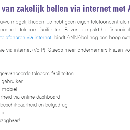
 van zakelijk bellen via internet me
euwe mogelijkheden. Je hebt geen eigen telefooncentrale me
eerde telecom-faciliteiten. Bovendien pakt het financieel
telefoneren via internet
, biedt ANNAbel nog een hoop extr
nie via internet (VoIP). Steeds meer ondernemers kiezen v
geavanceerde telecom-faciliteiten
r gebruiker
n mobiel
arheid via online dashboard
d, beschikbaarheid en belgedrag
ker
pzegbaar!