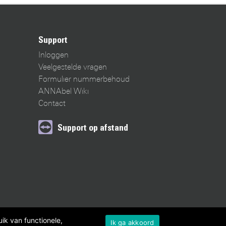
Support
Inloggen
Veelgestelde vragen
Formulier nummerbehoud
ANNAbel Wiki
Contact
Support op afstand
ik van functionele,
Ik ga akkoord