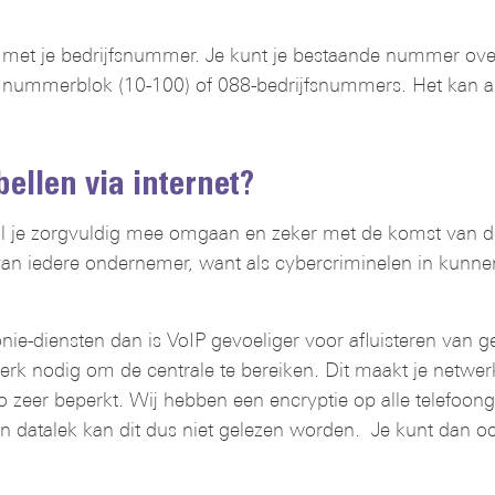
en met je bedrijfsnummer. Je kunt je bestaande nummer o
ch nummerblok (10-100) of 088-bedrijfsnummers. Het kan a
bellen via internet?
wil je zorgvuldig mee omgaan en zeker met de komst van d
g van iedere ondernemer, want als cybercriminelen in kunne
fonie-diensten dan is VoIP gevoeliger voor afluisteren van g
werk nodig om de centrale te bereiken. Dit maakt je netwe
co zeer beperkt. Wij hebben een encryptie op alle telefoo
 een datalek kan dit dus niet gelezen worden. Je kunt dan 