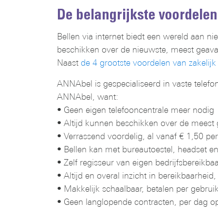
De belangrijkste voordelen
Bellen via internet biedt een wereld aan ni
beschikken over de nieuwste, meest geavanc
Naast
de 4 grootste voordelen van zakelijk 
ANNAbel is gespecialiseerd in vaste telefo
ANNAbel, want:
• Geen eigen telefooncentrale meer nodig
• Altijd kunnen beschikken over de meest 
• Verrassend voordelig, al vanaf € 1,50 pe
• Bellen kan met bureautoestel, headset e
• Zelf regisseur van eigen bedrijfsbereikba
• Altijd en overal inzicht in bereikbaarhei
• Makkelijk schaalbaar, betalen per gebrui
• Geen langlopende contracten, per dag o