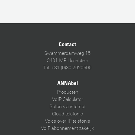
Contact
Swammerdamweg 15
3401 MP IJsselstein
Tel: +31 (0)30 2020500
ANNAbel
Producten
VoIP Calculator
Bellen via internet
Cloud telefonie
Voice over IP telefonie
VoIP abonnement zakelijk