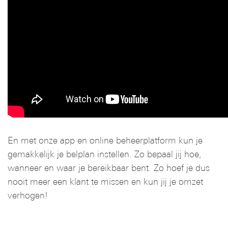
En met onze app en online beheerplatform kun je
gemakkelijk je belplan instellen. Zo bepaal jij hoe,
wanneer en waar je bereikbaar bent. Zo hoef je dus
nooit meer een klant te missen en kun jij je omzet
verhogen!