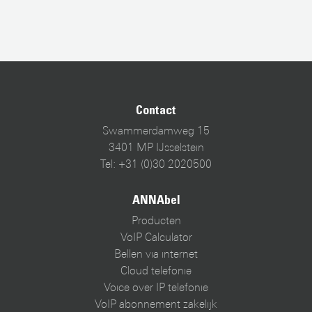
Contact
Swammerdamweg 15
3401 MP IJsselstein
Tel: +31 (0)30 2020500
ANNAbel
Producten
VoIP Calculator
Bellen via internet
Cloud telefonie
Voice over IP telefonie
VoIP abonnement zakelijk