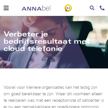
9,3
Verbeter je
bedrijfsresultaat met
cloud telefonie
Vooral voor kleinere organisaties kan het lastig zijn
om goed bereikbaar te zijn. Waar dit voorheen alleen
te realiseren was met een receptioniste of callcenter is
er nu een gemakkelijkere en goedkopere oplossing: